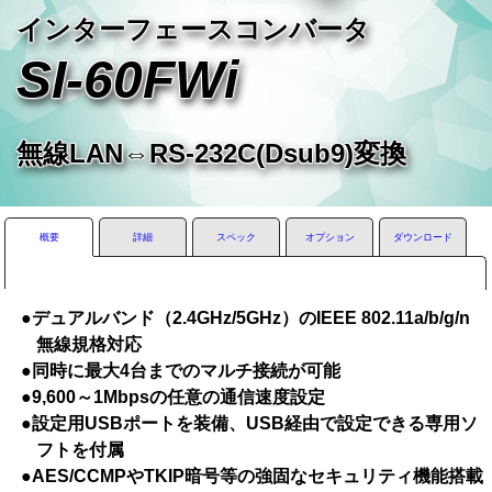
インターフェースコンバータ
SI-60FWi
無線LAN⇔RS-232C(Dsub9)変換
概要
詳細
スペック
オプション
ダウンロード
●デュアルバンド（2.4GHz/5GHz）のIEEE 802.11a/b/g/n
無線規格対応
●同時に最大4台までのマルチ接続が可能
●9,600～1Mbpsの任意の通信速度設定
●設定用USBポートを装備、USB経由で設定できる専用ソ
フトを付属
●AES/CCMPやTKIP暗号等の強固なセキュリティ機能搭載