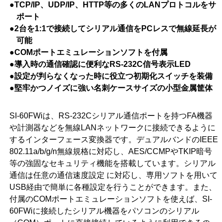
●TCP/IP、UDP/IP、HTTP等の多くのLANプロトコルをサ
ポート
●2台を1:1で接続してシリアル通信をPCレスで無線延長が
可能
●COMポートエミュレーションソフトを付属
●導入時の通信確認に便利なRS-232C信号表示LED
●設定が判らなくなった時に役立つ初期化スイッチを装備
●堅牢かつノイズに強い名刺ケースサイズの小型金属筐体
SI-60FWiは、RS-232Cシリアル通信ポートを持つFA機器
や計測器などを無線LANネットワークに接続できるように
するインターフェース変換器です。デュアルバンドのIEEE
802.11a/b/g/n無線規格に対応し、AES/CCMPやTKIP暗号
等の強固なセキュリティ機能を搭載しています。シリアル
通信は任意の通信速度設定 に対応し、専用ソフトを用いて
USB経由で簡単に各種設定を行うことができます。また、
付属のCOMポートエミュレーションソフトを使えば、SI-
60FWiに接続したシリアル機器をパソコンのシリアル