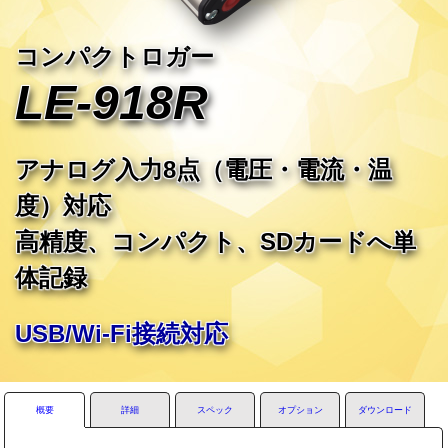
コンパクトロガー
LE-918R
アナログ入力8点（電圧・電流・温
度）対応
高精度、コンパクト、SDカードへ単
体記録
USB/Wi-Fi接続対応
概要
詳細
スペック
オプション
ダウンロード